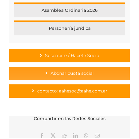
Asamblea Ordinaria 2026
Personería jurídica
Suscribite / Hacete Socio
Abonar cuota social
contacto: aahesoc@aahe.com.ar
Compartir en las Redes Sociales
Facebook
X
Reddit
LinkedIn
WhatsApp
Correo