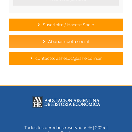
Suscribite / Hacete Socio
Abonar cuota social
contacto: aahesoc@aahe.com.ar
Todos los derechos reservados ® | 2024 |