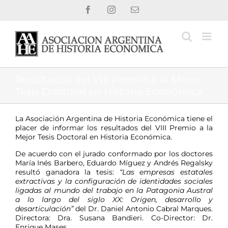
Saltar
Facebook
Instagram
Correo
al
electrónico
contenido
Resultados del VIII Premio a la Mejor
Tesis Doctoral en Historia Económica
La Asociación Argentina de Historia Económica tiene el
placer de informar los resultados del VIII Premio a la
Mejor Tesis Doctoral en Historia Económica.
De acuerdo con el jurado conformado por los doctores
María Inés Barbero, Eduardo Míguez y Andrés Regalsky
resultó ganadora la tesis:
“Las empresas estatales
extractivas y la configuración de identidades sociales
ligadas al mundo del trabajo en la Patagonia Austral
a lo largo del siglo XX: Origen, desarrollo y
desarticulación”
del Dr. Daniel Antonio Cabral Marques.
Directora: Dra. Susana Bandieri. Co-Director: Dr.
Enrique Mases.